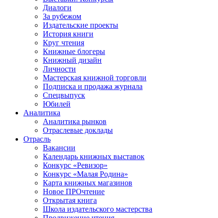
Диалоги
За рубежом
Издательские проекты
История книги
Круг чтения
Книжные блогеры
Книжный дизайн
Личности
Мастерская книжной торговли
Подписка и продажа журнала
Спецвыпуск
Юбилей
Аналитика
Аналитика рынков
Отраслевые доклады
Отрасль
Вакансии
Календарь книжных выставок
Конкурс «Ревизор»
Конкурс «Малая Родина»
Карта книжных магазинов
Новое ПРОчтение
Открытая книга
Школа издательского мастерства
Продвижение чтения