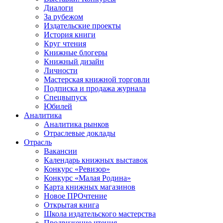
Диалоги
За рубежом
Издательские проекты
История книги
Круг чтения
Книжные блогеры
Книжный дизайн
Личности
Мастерская книжной торговли
Подписка и продажа журнала
Спецвыпуск
Юбилей
Аналитика
Аналитика рынков
Отраслевые доклады
Отрасль
Вакансии
Календарь книжных выставок
Конкурс «Ревизор»
Конкурс «Малая Родина»
Карта книжных магазинов
Новое ПРОчтение
Открытая книга
Школа издательского мастерства
Продвижение чтения