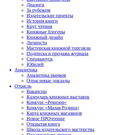
Диалоги
За рубежом
Издательские проекты
История книги
Круг чтения
Книжные блогеры
Книжный дизайн
Личности
Мастерская книжной торговли
Подписка и продажа журнала
Спецвыпуск
Юбилей
Аналитика
Аналитика рынков
Отраслевые доклады
Отрасль
Вакансии
Календарь книжных выставок
Конкурс «Ревизор»
Конкурс «Малая Родина»
Карта книжных магазинов
Новое ПРОчтение
Открытая книга
Школа издательского мастерства
Продвижение чтения