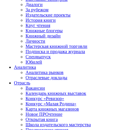
Диалоги
За рубежом
Издательские проекты
История книги
Круг чтения
Книжные блогеры
Книжный дизайн
Личности
Мастерская книжной торговли
Подписка и продажа журнала
Спецвыпуск
Юбилей
Аналитика
Аналитика рынков
Отраслевые доклады
Отрасль
Вакансии
Календарь книжных выставок
Конкурс «Ревизор»
Конкурс «Малая Родина»
Карта книжных магазинов
Новое ПРОчтение
Открытая книга
Школа издательского мастерства
Продвижение чтения