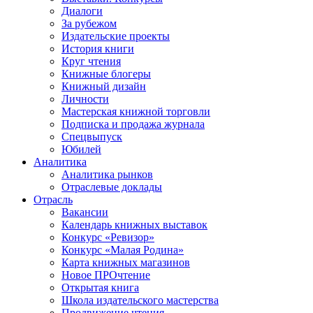
Диалоги
За рубежом
Издательские проекты
История книги
Круг чтения
Книжные блогеры
Книжный дизайн
Личности
Мастерская книжной торговли
Подписка и продажа журнала
Спецвыпуск
Юбилей
Аналитика
Аналитика рынков
Отраслевые доклады
Отрасль
Вакансии
Календарь книжных выставок
Конкурс «Ревизор»
Конкурс «Малая Родина»
Карта книжных магазинов
Новое ПРОчтение
Открытая книга
Школа издательского мастерства
Продвижение чтения