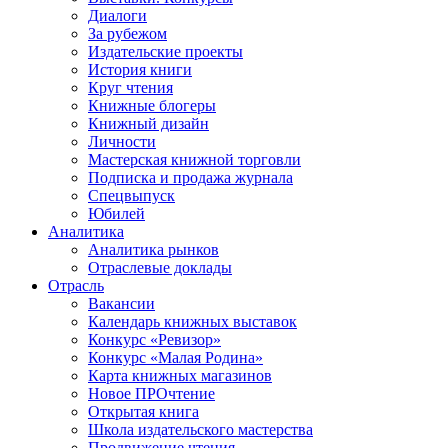
Диалоги
За рубежом
Издательские проекты
История книги
Круг чтения
Книжные блогеры
Книжный дизайн
Личности
Мастерская книжной торговли
Подписка и продажа журнала
Спецвыпуск
Юбилей
Аналитика
Аналитика рынков
Отраслевые доклады
Отрасль
Вакансии
Календарь книжных выставок
Конкурс «Ревизор»
Конкурс «Малая Родина»
Карта книжных магазинов
Новое ПРОчтение
Открытая книга
Школа издательского мастерства
Продвижение чтения