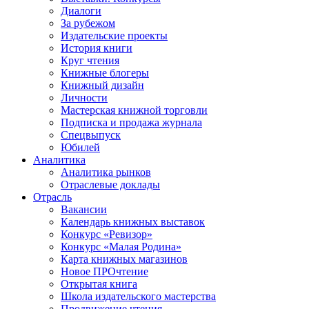
Диалоги
За рубежом
Издательские проекты
История книги
Круг чтения
Книжные блогеры
Книжный дизайн
Личности
Мастерская книжной торговли
Подписка и продажа журнала
Спецвыпуск
Юбилей
Аналитика
Аналитика рынков
Отраслевые доклады
Отрасль
Вакансии
Календарь книжных выставок
Конкурс «Ревизор»
Конкурс «Малая Родина»
Карта книжных магазинов
Новое ПРОчтение
Открытая книга
Школа издательского мастерства
Продвижение чтения