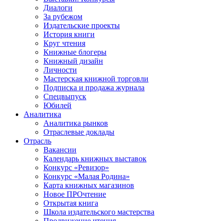
Диалоги
За рубежом
Издательские проекты
История книги
Круг чтения
Книжные блогеры
Книжный дизайн
Личности
Мастерская книжной торговли
Подписка и продажа журнала
Спецвыпуск
Юбилей
Аналитика
Аналитика рынков
Отраслевые доклады
Отрасль
Вакансии
Календарь книжных выставок
Конкурс «Ревизор»
Конкурс «Малая Родина»
Карта книжных магазинов
Новое ПРОчтение
Открытая книга
Школа издательского мастерства
Продвижение чтения