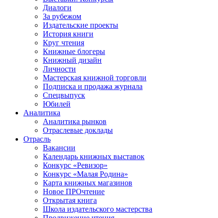
Диалоги
За рубежом
Издательские проекты
История книги
Круг чтения
Книжные блогеры
Книжный дизайн
Личности
Мастерская книжной торговли
Подписка и продажа журнала
Спецвыпуск
Юбилей
Аналитика
Аналитика рынков
Отраслевые доклады
Отрасль
Вакансии
Календарь книжных выставок
Конкурс «Ревизор»
Конкурс «Малая Родина»
Карта книжных магазинов
Новое ПРОчтение
Открытая книга
Школа издательского мастерства
Продвижение чтения