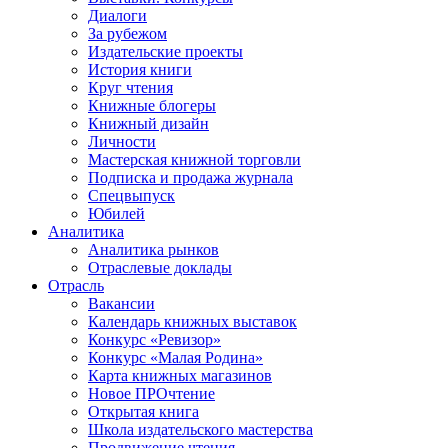
Диалоги
За рубежом
Издательские проекты
История книги
Круг чтения
Книжные блогеры
Книжный дизайн
Личности
Мастерская книжной торговли
Подписка и продажа журнала
Спецвыпуск
Юбилей
Аналитика
Аналитика рынков
Отраслевые доклады
Отрасль
Вакансии
Календарь книжных выставок
Конкурс «Ревизор»
Конкурс «Малая Родина»
Карта книжных магазинов
Новое ПРОчтение
Открытая книга
Школа издательского мастерства
Продвижение чтения