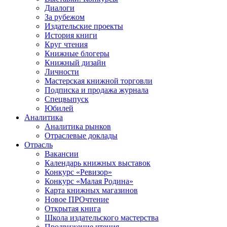
Диалоги
За рубежом
Издательские проекты
История книги
Круг чтения
Книжные блогеры
Книжный дизайн
Личности
Мастерская книжной торговли
Подписка и продажа журнала
Спецвыпуск
Юбилей
Аналитика
Аналитика рынков
Отраслевые доклады
Отрасль
Вакансии
Календарь книжных выставок
Конкурс «Ревизор»
Конкурс «Малая Родина»
Карта книжных магазинов
Новое ПРОчтение
Открытая книга
Школа издательского мастерства
Продвижение чтения