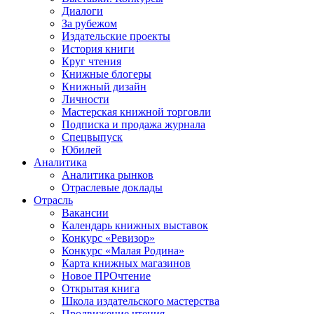
Диалоги
За рубежом
Издательские проекты
История книги
Круг чтения
Книжные блогеры
Книжный дизайн
Личности
Мастерская книжной торговли
Подписка и продажа журнала
Спецвыпуск
Юбилей
Аналитика
Аналитика рынков
Отраслевые доклады
Отрасль
Вакансии
Календарь книжных выставок
Конкурс «Ревизор»
Конкурс «Малая Родина»
Карта книжных магазинов
Новое ПРОчтение
Открытая книга
Школа издательского мастерства
Продвижение чтения