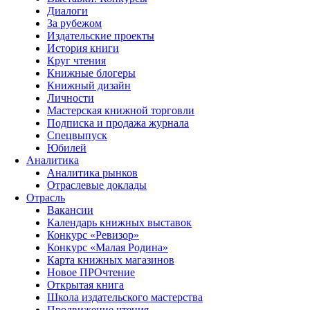
Диалоги
За рубежом
Издательские проекты
История книги
Круг чтения
Книжные блогеры
Книжный дизайн
Личности
Мастерская книжной торговли
Подписка и продажа журнала
Спецвыпуск
Юбилей
Аналитика
Аналитика рынков
Отраслевые доклады
Отрасль
Вакансии
Календарь книжных выставок
Конкурс «Ревизор»
Конкурс «Малая Родина»
Карта книжных магазинов
Новое ПРОчтение
Открытая книга
Школа издательского мастерства
Продвижение чтения