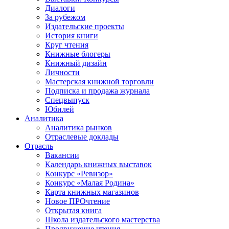
Диалоги
За рубежом
Издательские проекты
История книги
Круг чтения
Книжные блогеры
Книжный дизайн
Личности
Мастерская книжной торговли
Подписка и продажа журнала
Спецвыпуск
Юбилей
Аналитика
Аналитика рынков
Отраслевые доклады
Отрасль
Вакансии
Календарь книжных выставок
Конкурс «Ревизор»
Конкурс «Малая Родина»
Карта книжных магазинов
Новое ПРОчтение
Открытая книга
Школа издательского мастерства
Продвижение чтения