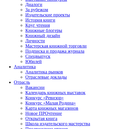
Диалоги
За рубежом
Издательские проекты
История книги
Круг чтения
Книжные блогеры
Книжный дизайн
Личности
Мастерская книжной торговли
Подписка и продажа журнала
Спецвыпуск
Юбилей
Аналитика
Аналитика рынков
Отраслевые доклады
Отрасль
Вакансии
Календарь книжных выставок
Конкурс «Ревизор»
Конкурс «Малая Родина»
Карта книжных магазинов
Новое ПРОчтение
Открытая книга
Школа издательского мастерства
Продвижение чтения