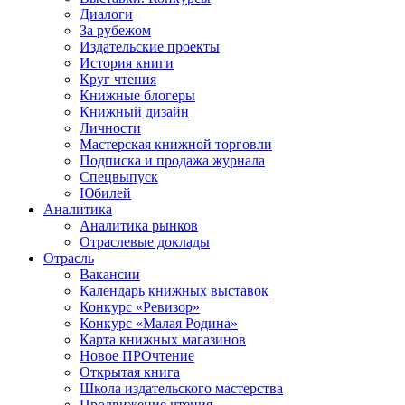
Диалоги
За рубежом
Издательские проекты
История книги
Круг чтения
Книжные блогеры
Книжный дизайн
Личности
Мастерская книжной торговли
Подписка и продажа журнала
Спецвыпуск
Юбилей
Аналитика
Аналитика рынков
Отраслевые доклады
Отрасль
Вакансии
Календарь книжных выставок
Конкурс «Ревизор»
Конкурс «Малая Родина»
Карта книжных магазинов
Новое ПРОчтение
Открытая книга
Школа издательского мастерства
Продвижение чтения