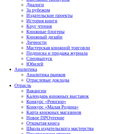
Диалоги
За рубежом
Издательские проекты
История книги
Круг чтения
Книжные блогеры
Книжный дизайн
Личности
Мастерская книжной торговли
Подписка и продажа журнала
Спецвыпуск
Юбилей
Аналитика
Аналитика рынков
Отраслевые доклады
Отрасль
Вакансии
Календарь книжных выставок
Конкурс «Ревизор»
Конкурс «Малая Родина»
Карта книжных магазинов
Новое ПРОчтение
Открытая книга
Школа издательского мастерства
Продвижение чтения