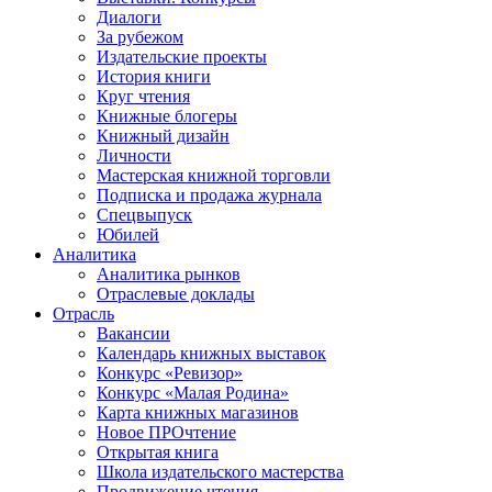
Диалоги
За рубежом
Издательские проекты
История книги
Круг чтения
Книжные блогеры
Книжный дизайн
Личности
Мастерская книжной торговли
Подписка и продажа журнала
Спецвыпуск
Юбилей
Аналитика
Аналитика рынков
Отраслевые доклады
Отрасль
Вакансии
Календарь книжных выставок
Конкурс «Ревизор»
Конкурс «Малая Родина»
Карта книжных магазинов
Новое ПРОчтение
Открытая книга
Школа издательского мастерства
Продвижение чтения