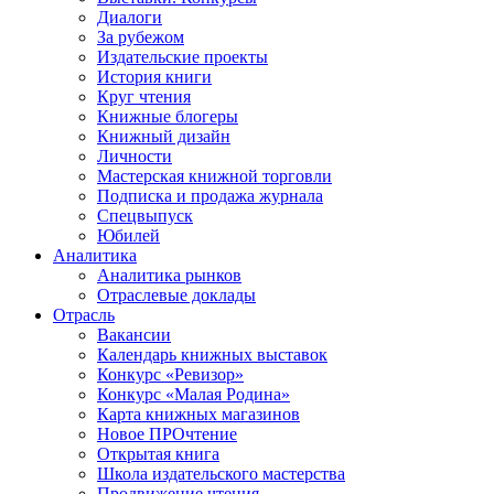
Диалоги
За рубежом
Издательские проекты
История книги
Круг чтения
Книжные блогеры
Книжный дизайн
Личности
Мастерская книжной торговли
Подписка и продажа журнала
Спецвыпуск
Юбилей
Аналитика
Аналитика рынков
Отраслевые доклады
Отрасль
Вакансии
Календарь книжных выставок
Конкурс «Ревизор»
Конкурс «Малая Родина»
Карта книжных магазинов
Новое ПРОчтение
Открытая книга
Школа издательского мастерства
Продвижение чтения