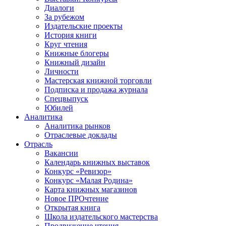
Диалоги
За рубежом
Издательские проекты
История книги
Круг чтения
Книжные блогеры
Книжный дизайн
Личности
Мастерская книжной торговли
Подписка и продажа журнала
Спецвыпуск
Юбилей
Аналитика
Аналитика рынков
Отраслевые доклады
Отрасль
Вакансии
Календарь книжных выставок
Конкурс «Ревизор»
Конкурс «Малая Родина»
Карта книжных магазинов
Новое ПРОчтение
Открытая книга
Школа издательского мастерства
Продвижение чтения