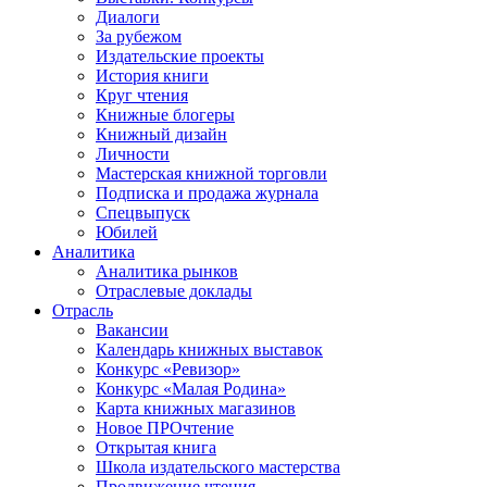
Диалоги
За рубежом
Издательские проекты
История книги
Круг чтения
Книжные блогеры
Книжный дизайн
Личности
Мастерская книжной торговли
Подписка и продажа журнала
Спецвыпуск
Юбилей
Аналитика
Аналитика рынков
Отраслевые доклады
Отрасль
Вакансии
Календарь книжных выставок
Конкурс «Ревизор»
Конкурс «Малая Родина»
Карта книжных магазинов
Новое ПРОчтение
Открытая книга
Школа издательского мастерства
Продвижение чтения