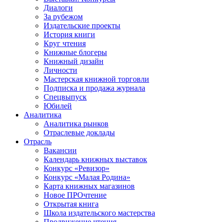
Диалоги
За рубежом
Издательские проекты
История книги
Круг чтения
Книжные блогеры
Книжный дизайн
Личности
Мастерская книжной торговли
Подписка и продажа журнала
Спецвыпуск
Юбилей
Аналитика
Аналитика рынков
Отраслевые доклады
Отрасль
Вакансии
Календарь книжных выставок
Конкурс «Ревизор»
Конкурс «Малая Родина»
Карта книжных магазинов
Новое ПРОчтение
Открытая книга
Школа издательского мастерства
Продвижение чтения