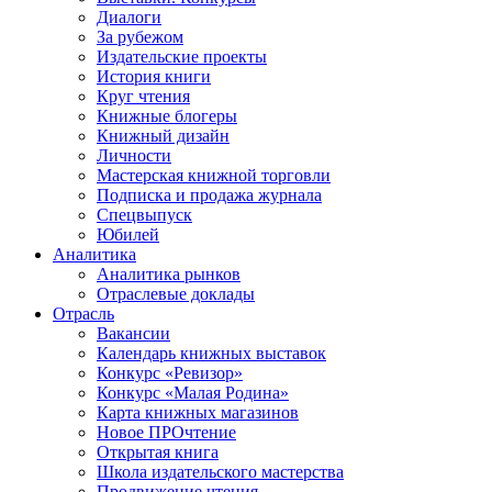
Диалоги
За рубежом
Издательские проекты
История книги
Круг чтения
Книжные блогеры
Книжный дизайн
Личности
Мастерская книжной торговли
Подписка и продажа журнала
Спецвыпуск
Юбилей
Аналитика
Аналитика рынков
Отраслевые доклады
Отрасль
Вакансии
Календарь книжных выставок
Конкурс «Ревизор»
Конкурс «Малая Родина»
Карта книжных магазинов
Новое ПРОчтение
Открытая книга
Школа издательского мастерства
Продвижение чтения