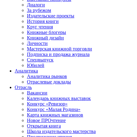
Диалоги
За рубежом
Издательские проекты
История книги
Круг чтения
Книжные блогеры
Книжный дизайн
Личности
Мастерская книжной торговли
Подписка и продажа журнала
Спецвыпуск
Юбилей
Аналитика
Аналитика рынков
Отраслевые доклады
Отрасль
Вакансии
Календарь книжных выставок
Конкурс «Ревизор»
Конкурс «Малая Родина»
Карта книжных магазинов
Новое ПРОчтение
Открытая книга
Школа издательского мастерства
Продвижение чтения