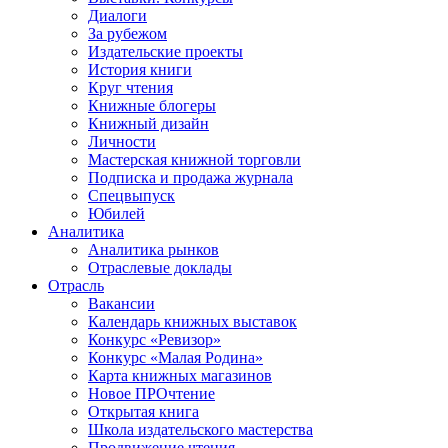
Диалоги
За рубежом
Издательские проекты
История книги
Круг чтения
Книжные блогеры
Книжный дизайн
Личности
Мастерская книжной торговли
Подписка и продажа журнала
Спецвыпуск
Юбилей
Аналитика
Аналитика рынков
Отраслевые доклады
Отрасль
Вакансии
Календарь книжных выставок
Конкурс «Ревизор»
Конкурс «Малая Родина»
Карта книжных магазинов
Новое ПРОчтение
Открытая книга
Школа издательского мастерства
Продвижение чтения