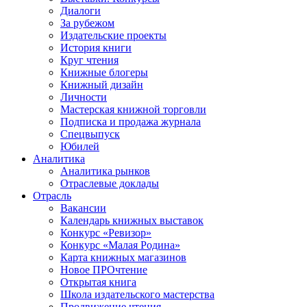
Диалоги
За рубежом
Издательские проекты
История книги
Круг чтения
Книжные блогеры
Книжный дизайн
Личности
Мастерская книжной торговли
Подписка и продажа журнала
Спецвыпуск
Юбилей
Аналитика
Аналитика рынков
Отраслевые доклады
Отрасль
Вакансии
Календарь книжных выставок
Конкурс «Ревизор»
Конкурс «Малая Родина»
Карта книжных магазинов
Новое ПРОчтение
Открытая книга
Школа издательского мастерства
Продвижение чтения