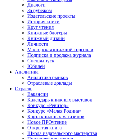
Диалоги
За рубежом
Издательские проекты
История книги
Круг чтения
Книжные блогеры
Книжный дизайн
Личности
Мастерская книжной торговли
Подписка и продажа журнала
Спецвыпуск
Юбилей
Аналитика
Аналитика рынков
Отраслевые доклады
Отрасль
Вакансии
Календарь книжных выставок
Конкурс «Ревизор»
Конкурс «Малая Родина»
Карта книжных магазинов
Новое ПРОчтение
Открытая книга
Школа издательского мастерства
Продвижение чтения