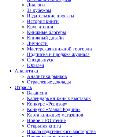
Диалоги
За рубежом
Издательские проекты
История книги
Круг чтения
Книжные блогеры
Книжный дизайн
Личности
Мастерская книжной торговли
Подписка и продажа журнала
Спецвыпуск
Юбилей
Аналитика
Аналитика рынков
Отраслевые доклады
Отрасль
Вакансии
Календарь книжных выставок
Конкурс «Ревизор»
Конкурс «Малая Родина»
Карта книжных магазинов
Новое ПРОчтение
Открытая книга
Школа издательского мастерства
Продвижение чтения