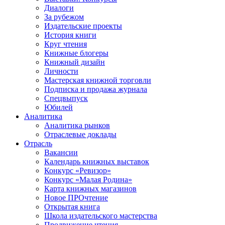
Диалоги
За рубежом
Издательские проекты
История книги
Круг чтения
Книжные блогеры
Книжный дизайн
Личности
Мастерская книжной торговли
Подписка и продажа журнала
Спецвыпуск
Юбилей
Аналитика
Аналитика рынков
Отраслевые доклады
Отрасль
Вакансии
Календарь книжных выставок
Конкурс «Ревизор»
Конкурс «Малая Родина»
Карта книжных магазинов
Новое ПРОчтение
Открытая книга
Школа издательского мастерства
Продвижение чтения