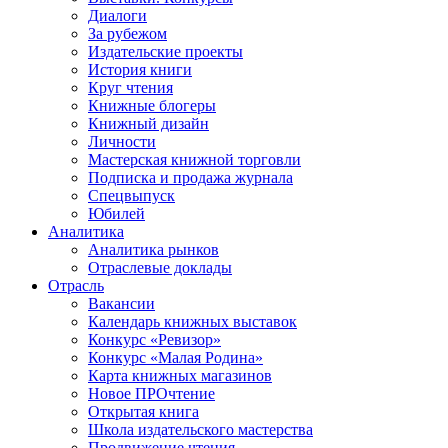
Диалоги
За рубежом
Издательские проекты
История книги
Круг чтения
Книжные блогеры
Книжный дизайн
Личности
Мастерская книжной торговли
Подписка и продажа журнала
Спецвыпуск
Юбилей
Аналитика
Аналитика рынков
Отраслевые доклады
Отрасль
Вакансии
Календарь книжных выставок
Конкурс «Ревизор»
Конкурс «Малая Родина»
Карта книжных магазинов
Новое ПРОчтение
Открытая книга
Школа издательского мастерства
Продвижение чтения