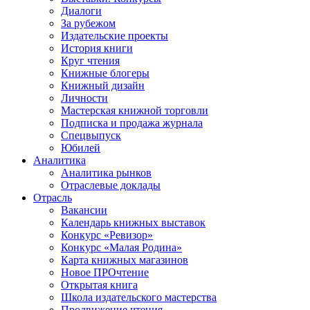
Диалоги
За рубежом
Издательские проекты
История книги
Круг чтения
Книжные блогеры
Книжный дизайн
Личности
Мастерская книжной торговли
Подписка и продажа журнала
Спецвыпуск
Юбилей
Аналитика
Аналитика рынков
Отраслевые доклады
Отрасль
Вакансии
Календарь книжных выставок
Конкурс «Ревизор»
Конкурс «Малая Родина»
Карта книжных магазинов
Новое ПРОчтение
Открытая книга
Школа издательского мастерства
Продвижение чтения