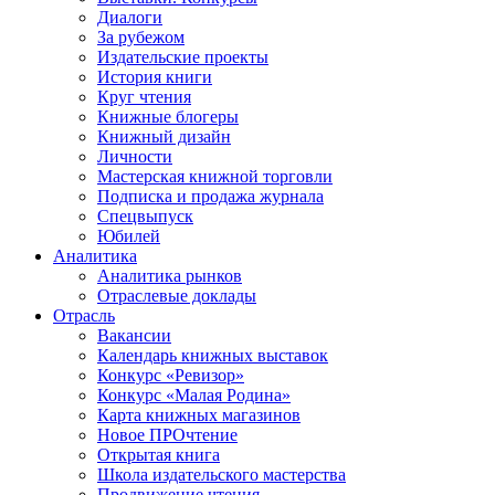
Диалоги
За рубежом
Издательские проекты
История книги
Круг чтения
Книжные блогеры
Книжный дизайн
Личности
Мастерская книжной торговли
Подписка и продажа журнала
Спецвыпуск
Юбилей
Аналитика
Аналитика рынков
Отраслевые доклады
Отрасль
Вакансии
Календарь книжных выставок
Конкурс «Ревизор»
Конкурс «Малая Родина»
Карта книжных магазинов
Новое ПРОчтение
Открытая книга
Школа издательского мастерства
Продвижение чтения