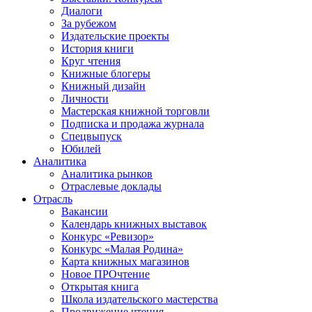
Диалоги
За рубежом
Издательские проекты
История книги
Круг чтения
Книжные блогеры
Книжный дизайн
Личности
Мастерская книжной торговли
Подписка и продажа журнала
Спецвыпуск
Юбилей
Аналитика
Аналитика рынков
Отраслевые доклады
Отрасль
Вакансии
Календарь книжных выставок
Конкурс «Ревизор»
Конкурс «Малая Родина»
Карта книжных магазинов
Новое ПРОчтение
Открытая книга
Школа издательского мастерства
Продвижение чтения