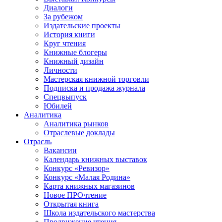
Диалоги
За рубежом
Издательские проекты
История книги
Круг чтения
Книжные блогеры
Книжный дизайн
Личности
Мастерская книжной торговли
Подписка и продажа журнала
Спецвыпуск
Юбилей
Аналитика
Аналитика рынков
Отраслевые доклады
Отрасль
Вакансии
Календарь книжных выставок
Конкурс «Ревизор»
Конкурс «Малая Родина»
Карта книжных магазинов
Новое ПРОчтение
Открытая книга
Школа издательского мастерства
Продвижение чтения