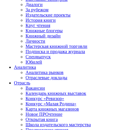
Диалоги
За рубежом
Издательские проекты
История книги
Круг чтения
Книжные блогеры
Книжный дизайн
Личности
Мастерская книжной торговли
Подписка и продажа журнала
Спецвыпуск
Юбилей
Аналитика
Аналитика рынков
Отраслевые доклады
Отрасль
Вакансии
Календарь книжных выставок
Конкурс «Ревизор»
Конкурс «Малая Родина»
Карта книжных магазинов
Новое ПРОчтение
Открытая книга
Школа издательского мастерства
Продвижение чтения