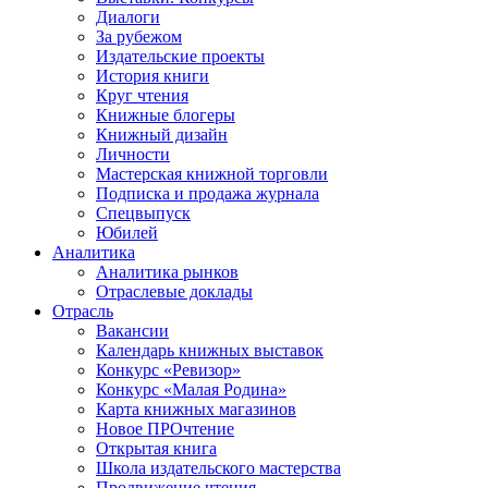
Диалоги
За рубежом
Издательские проекты
История книги
Круг чтения
Книжные блогеры
Книжный дизайн
Личности
Мастерская книжной торговли
Подписка и продажа журнала
Спецвыпуск
Юбилей
Аналитика
Аналитика рынков
Отраслевые доклады
Отрасль
Вакансии
Календарь книжных выставок
Конкурс «Ревизор»
Конкурс «Малая Родина»
Карта книжных магазинов
Новое ПРОчтение
Открытая книга
Школа издательского мастерства
Продвижение чтения