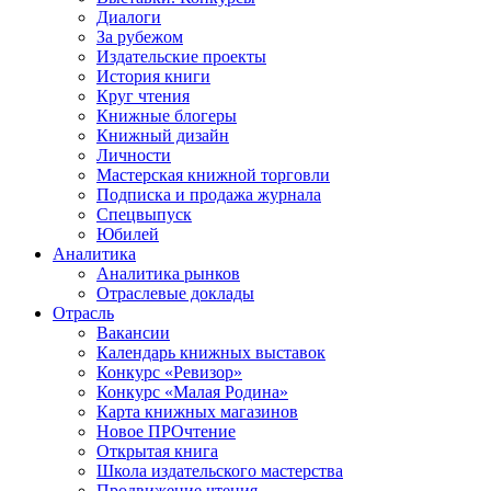
Диалоги
За рубежом
Издательские проекты
История книги
Круг чтения
Книжные блогеры
Книжный дизайн
Личности
Мастерская книжной торговли
Подписка и продажа журнала
Спецвыпуск
Юбилей
Аналитика
Аналитика рынков
Отраслевые доклады
Отрасль
Вакансии
Календарь книжных выставок
Конкурс «Ревизор»
Конкурс «Малая Родина»
Карта книжных магазинов
Новое ПРОчтение
Открытая книга
Школа издательского мастерства
Продвижение чтения