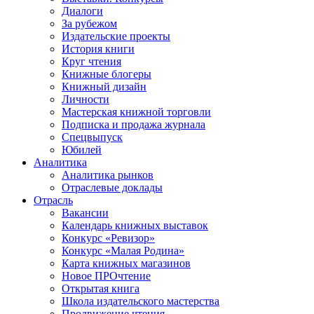
Диалоги
За рубежом
Издательские проекты
История книги
Круг чтения
Книжные блогеры
Книжный дизайн
Личности
Мастерская книжной торговли
Подписка и продажа журнала
Спецвыпуск
Юбилей
Аналитика
Аналитика рынков
Отраслевые доклады
Отрасль
Вакансии
Календарь книжных выставок
Конкурс «Ревизор»
Конкурс «Малая Родина»
Карта книжных магазинов
Новое ПРОчтение
Открытая книга
Школа издательского мастерства
Продвижение чтения