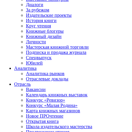
Диалоги
За рубежом
Издательские проекты
История книги
Круг чтения
Книжные блогеры
Книжный дизайн
Личности
Мастерская книжной торговли
Подписка и продажа журнала
Спецвыпуск
Юбилей
Аналитика
Аналитика рынков
Отраслевые доклады
Отрасль
Вакансии
Календарь книжных выставок
Конкурс «Ревизор»
Конкурс «Малая Родина»
Карта книжных магазинов
Новое ПРОчтение
Открытая книга
Школа издательского мастерства
Продвижение чтения