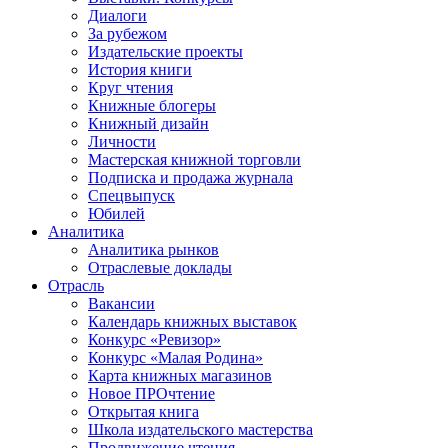
Диалоги
За рубежом
Издательские проекты
История книги
Круг чтения
Книжные блогеры
Книжный дизайн
Личности
Мастерская книжной торговли
Подписка и продажа журнала
Спецвыпуск
Юбилей
Аналитика
Аналитика рынков
Отраслевые доклады
Отрасль
Вакансии
Календарь книжных выставок
Конкурс «Ревизор»
Конкурс «Малая Родина»
Карта книжных магазинов
Новое ПРОчтение
Открытая книга
Школа издательского мастерства
Продвижение чтения