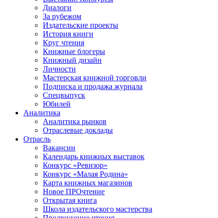
Диалоги
За рубежом
Издательские проекты
История книги
Круг чтения
Книжные блогеры
Книжный дизайн
Личности
Мастерская книжной торговли
Подписка и продажа журнала
Спецвыпуск
Юбилей
Аналитика
Аналитика рынков
Отраслевые доклады
Отрасль
Вакансии
Календарь книжных выставок
Конкурс «Ревизор»
Конкурс «Малая Родина»
Карта книжных магазинов
Новое ПРОчтение
Открытая книга
Школа издательского мастерства
Продвижение чтения