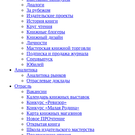
Диалоги
За рубежом
Издательские проекты
История книги
Круг чтения
Книжные блогеры
Книжный дизайн
Личности
Мастерская книжной торговли
Подписка и продажа журнала
Спецвыпуск
Юбилей
Аналитика
Аналитика рынков
Отраслевые доклады
Отрасль
Вакансии
Календарь книжных выставок
Конкурс «Ревизор»
Конкурс «Малая Родина»
Карта книжных магазинов
Новое ПРОчтение
Открытая книга
Школа издательского мастерства
Продвижение чтения