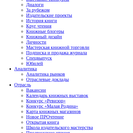
Диалоги
За рубежом
Издательские проекты
История книги
Круг чтения
Книжные блогеры
Книжный дизайн
Личности
Мастерская книжной торговли
Подписка и продажа журнала
Спецвыпуск
Юбилей
Аналитика
Аналитика рынков
Отраслевые доклады
Отрасль
Вакансии
Календарь книжных выставок
Конкурс «Ревизор»
Конкурс «Малая Родина»
Карта книжных магазинов
Новое ПРОчтение
Открытая книга
Школа издательского мастерства
Продвижение чтения