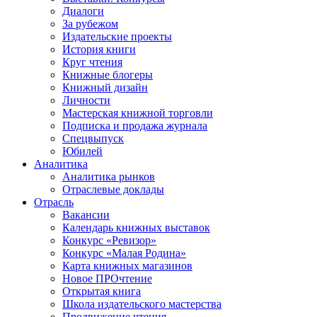
Диалоги
За рубежом
Издательские проекты
История книги
Круг чтения
Книжные блогеры
Книжный дизайн
Личности
Мастерская книжной торговли
Подписка и продажа журнала
Спецвыпуск
Юбилей
Аналитика
Аналитика рынков
Отраслевые доклады
Отрасль
Вакансии
Календарь книжных выставок
Конкурс «Ревизор»
Конкурс «Малая Родина»
Карта книжных магазинов
Новое ПРОчтение
Открытая книга
Школа издательского мастерства
Продвижение чтения