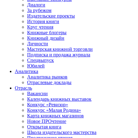
Диалоги
За рубежом
Издательские проекты
История книги
Круг чтения
Книжные блогеры
Книжный дизайн
Личности
Мастерская книжной торговли
Подписка и продажа журнала
Спецвыпуск
Юбилей
Аналитика
Аналитика рынков
Отраслевые доклады
Отрасль
Вакансии
Календарь книжных выставок
Конкурс «Ревизор»
Конкурс «Малая Родина»
Карта книжных магазинов
Новое ПРОчтение
Открытая книга
Школа издательского мастерства
Продвижение чтения