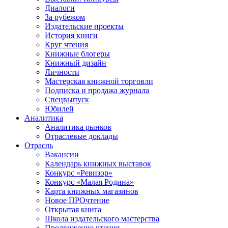
Диалоги
За рубежом
Издательские проекты
История книги
Круг чтения
Книжные блогеры
Книжный дизайн
Личности
Мастерская книжной торговли
Подписка и продажа журнала
Спецвыпуск
Юбилей
Аналитика
Аналитика рынков
Отраслевые доклады
Отрасль
Вакансии
Календарь книжных выставок
Конкурс «Ревизор»
Конкурс «Малая Родина»
Карта книжных магазинов
Новое ПРОчтение
Открытая книга
Школа издательского мастерства
Продвижение чтения