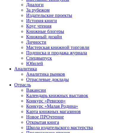
Диалоги
За рубежом
Издательские проекты
История книги
Круг чтения
Книжные блогеры
Книжный дизайн
Личности
Мастерская книжной торговли
Подписка и продажа журнала
Спецвыпуск
Юбилей
Аналитика
Аналитика рынков
Отраслевые доклады
Отрасль
Вакансии
Календарь книжных выставок
Конкурс «Ревизор»
Конкурс «Малая Родина»
Карта книжных магазинов
Новое ПРОчтение
Открытая книга
Школа издательского мастерства
Продвижение чтения