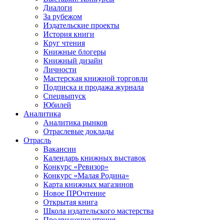
Диалоги
За рубежом
Издательские проекты
История книги
Круг чтения
Книжные блогеры
Книжный дизайн
Личности
Мастерская книжной торговли
Подписка и продажа журнала
Спецвыпуск
Юбилей
Аналитика
Аналитика рынков
Отраслевые доклады
Отрасль
Вакансии
Календарь книжных выставок
Конкурс «Ревизор»
Конкурс «Малая Родина»
Карта книжных магазинов
Новое ПРОчтение
Открытая книга
Школа издательского мастерства
Продвижение чтения