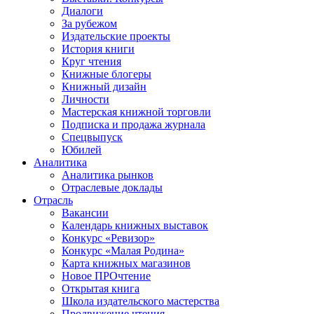
Диалоги
За рубежом
Издательские проекты
История книги
Круг чтения
Книжные блогеры
Книжный дизайн
Личности
Мастерская книжной торговли
Подписка и продажа журнала
Спецвыпуск
Юбилей
Аналитика
Аналитика рынков
Отраслевые доклады
Отрасль
Вакансии
Календарь книжных выставок
Конкурс «Ревизор»
Конкурс «Малая Родина»
Карта книжных магазинов
Новое ПРОчтение
Открытая книга
Школа издательского мастерства
Продвижение чтения