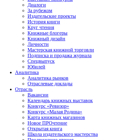
Диалоги
За рубежом
Издательские проекты
История книги
Круг чтения
Книжные блогеры
Книжный дизайн
Личности
Мастерская книжной торговли
Подписка и продажа журнала
Спецвыпуск
Юбилей
Аналитика
Аналитика рынков
Отраслевые доклады
Отрасль
Вакансии
Календарь книжных выставок
Конкурс «Ревизор»
Конкурс «Малая Родина»
Карта книжных магазинов
Новое ПРОчтение
Открытая книга
Школа издательского мастерства
Продвижение чтения